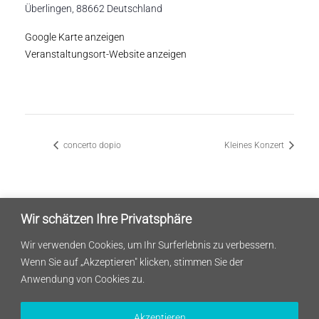
Überlingen
,
88662
Deutschland
Google Karte anzeigen
Veranstaltungsort-Website anzeigen
concerto dopio
Kleines Konzert
Wir schätzen Ihre Privatsphäre
Wir verwenden Cookies, um Ihr Surferlebnis zu verbessern.
Wenn Sie auf „Akzeptieren" klicken, stimmen Sie der
Anwendung von Cookies zu.
Datenschutz und Impressum
Akzeptieren